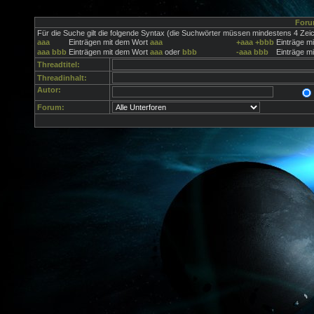
Foru
Für die Suche gilt die folgende Syntax (die Suchwörter müssen mindestens 4 Zei
aaa
Einträgen mit dem Wort
aaa
+aaa
+bbb
Einträge m
aaa
bbb
Einträgen mit dem Wort
aaa
oder
bbb
-aaa
bbb
Einträge m
Threadtitel:
Threadinhalt:
Autor:
Forum: