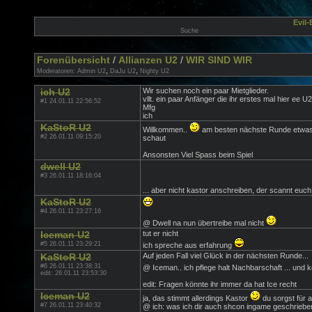
Evil
Suche
Forenübersicht
/
Allianzen U2
/
WIR SIND WIR
,
,
Moderatoren:
Admin U2
DaJu U2
Nighty U2
ich U2
Wir suchen noch ein paar Mietglieder.
vllt. ein paar Anfänger die ihr erstes mal hier ee U
#1 24.01.11 22:56:52
Mfg
ich
KaStoR U2
Willkommen..
am besten nächste Runde etwas f
#2 26.01.11 09:15:20
schaut
Ansonsten Viel Spass beim Spiel
dwell U2
#3 26.01.11 18:16:04
... aber nicht kastor anschreiben, der scannt euch
KaStoR U2
#4 26.01.11 23:27:16
@ Dwell na nun übertreibe mal nicht
Iceman U2
tut er nicht
#5 26.01.11 23:29:21
ich spreche aus erfahrung
KaStoR U2
Auf jeden Fall viel Glück in der nächsten Runde...
#6 26.01.11 23:38:31
@ Iceman.. ich pflege halt Nachbarschaft ... und
edit: 26.01.11 23:53:30
edit: Fragen könnte ihr immer da hat Ice recht
Iceman U2
ja, das stimmt allerdings Kastor
du sorgst für 
#7 26.01.11 23:40:32
@ ich: was ich dir auch shcon ingame geschrieben