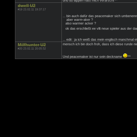
und du lappen hast mich verarscht^^
dwell U2
#19 23.02.11 19:37:17
... bin auch dafür das peacemaker sich umbenenn
aber warm-aker ?
also warmer acker ?
ok das erschließt ee vllt neue spieler aus der 
... edit : ja ich weiß das mein englisch manchma
Milfhunter U2
mensch ich bin doch froh, dass ich diese runde nic
#20 23.02.11 20:05:52
Und peacemaker ist nur sein deckname
^^