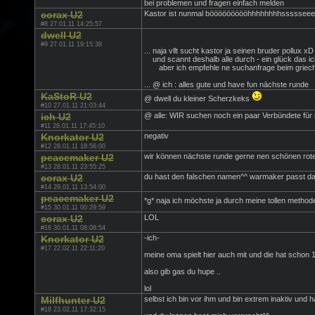
bei problemen und fragen einfach melden
corax U2
Kastor ist nunmal böööööööööhhhhhhhhsssssee
#8 27.01.11 14:25:57
dwell U2
#9 27.01.11 19:15:38
... naja vllt sucht kastor ja seinen bruder pollux xD
und scannt deshalb alle durch - ein glück das i
aber ich empfehle ne suchanfrage beim griech
... @ ich : alles gute und have fun nächste runde
KaStoR U2
@ dwell du kleiner Scherzkeks
#10 27.01.11 21:03:44
ich U2
@ alle: WIR suchen noch ein paar Verbündete für
#11 28.01.11 17:45:10
Knorkator U2
negativ
#12 28.01.11 18:56:00
peacemaker U2
wir können nächste runde gerne nen schönen rote
#13 28.01.11 23:55:25
corax U2
du hast den falschen namen^^ warmaker passt d
#14 29.01.11 13:54:00
peacemaker U2
*g* naja ich möchste ja durch meine tollen metho
#15 30.01.11 00:29:59
corax U2
LOL
#16 30.01.11 08:08:54
Knorkator U2
-ich-
#17 22.02.11 22:11:20
meine oma spielt hier auch mit und die hat schon 
also gib gas du hupe ..
lol
Milfhunter U2
selbst ich bin vor ihm und bin extrem inaktiv und 
#18 23.02.11 17:32:15