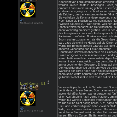
Nachricht von Lordkommandanten erhielten. "Wir
werden um ihre Reste zu beseitigen. Scorn, du 
erneute Feuerunterstüzung geben. Einsatzbeg
ist darauf ausgelegt sich schnell zu verbreit
als Zeichen, dass er verstanden hatte. "Gut. 
Sie verließen die Kommandozentrale und macht
Noch lagen sie friedlich da, wie schlafende Ra
#8 24.03.18 00:22:23
"Weisen Sie Ziele zu." Der Befehl, welcher ü
Stadtviertel verschanzt und die feindlichen St
dann vorsichtig zu einem großen Loch in der W
des Fernglases in rubinrote Farbe getaucht. E
Fadenkreuz auf einen Bunker aus und drückte
Scorn zuckte zusammen, als die Geschütze urpl
sah, dass sie sich ihre Hände auf die Ohren g
wurde die Tonnenschwere Granate aus dem Lau
anderen Geschütze das Feuer eröffneten.
Hauptmann Baldwin beobachtete die Feindlichen
Präzisionsgewehr von seinem Rücken und legt
waren hatte man ihnen einen vollständigen An
Kontamination verabreicht zu werden sollten 
zu rot Leuchtenden Gestalten. Er legte auf ein
Die Kugel durchschlug auf ihrem Weg zu seine
Während der Torso noch nach hinten schlug w
nahm seine Waffe herunter und musterte nun üb
gelblicher Nebel senkte sich rasch auf die Eb
LordKamar U1
Vanessa tippte ihm auf die Schulter und Scorn 
behände aus ihrem Sessel. Scorn stemmte sich 
zweiunddreißig Jahren war er gerade mal fünf J
einen Ausfallschritt nach vorne machen, um nic
waren nur wenige Zentimeter voneinander entfe
würde sie ihn nicht richtig hören. "Ja", sagte si
Die Fahrt verlief ruhig und ohne Zwischenfälle
Wille, dem er unter anderem seinen Beinamen v
#9 24.03.18 00:22:49
vereinbarte Sammelpunkt und das Ziel unserer 
kurzen Blick zu Curse. Sie lächelte ihn an un