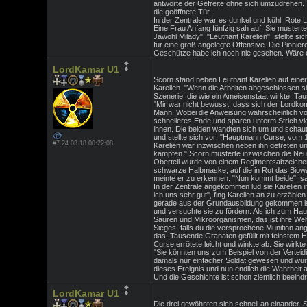
antworte der Gefreite ohne sich umzudrehen. T
die geöffnete Tür.
In der Zentrale war es dunkel und kühl. Rote 
Eine Frau Anfang fünfzig sah auf. Sie musterte
Jawohl Milady". "Leutnant Karelien", stellte s
für eine groß angelegte Offensive. Die Pionie
Geschütze habe ich noch nie gesehen. Wäre es
LordKamar U1
Scorn stand neben Leutnant Karelien auf eine
Karelien. "Wenn die Arbeiten abgeschlossen si
Szenerie, die wie ein Ameisenstaat wirkte. T
"Mir war nicht bewusst, dass sich der Lordko
Mann. Wobei die Anweisung wahrscheinlich vo
schnelleres Ende und sparen unterm Strich viel
ihnen. Die beiden wandten sich um und schaute
und stellte sich vor: "Hauptmann Curse, vom 
#7 24.03.18 00:22:08
Karelien war inzwischen neben ihn getreten un
kämpfen." Scorn musterte inzwischen die Neue.
Oberteil wurde von einem Regimentsabzeichen v
schwarze Halbmaske, auf die in Rot das Biowaf
meinte er zu erkennen. "Nun kommt beide", sag
In der Zentrale angekommen lud sie Karelien 
ich uns sehr gut", fing Karelien an zu erzähle
gerade aus der Grundausbildung gekommen ist. 
und versuchte sie zu fördern. Als ich zum Hau
Säuren und Mikroorganismen, das ist ihre Welt
Sieges, falls du die versprochene Munition ang
das. Tausende Granaten gefüllt mit feinstem 
Curse errötete leicht und winkte ab. Sie wirk
"Sie könnten uns zum Beispiel von der Verteidi
damals nur einfacher Soldat gewesen und wurd
dieses Ereignis und nun endlich die Wahrheit 
Und die Geschichte ist schon ziemlich beeind
LordKamar U1
Die drei gewöhnten sich schnell an einander.