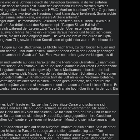
e wird eine Schneise durch die Verteidiger brennen, in die wir einfallen
ir dabei behilflich sein. Sollte der Widerstand zu stark werden, wird es
en wir irgendwas beim Einsatz von HEMO Munition beachten?" "Der Organismus
t bekannt", antwortete die Hauptmann und klang dabei belehrend. Scorn nickte
einmal sehen kann, wie unsere Artillerie arbeitet."
ger hatte. Die monströsen Geschütze breiteten sich zu ihren Füßen aus.
eiten". Sie drückte auf den Sprechknopf. "Fangen Sie an Baldwin."
en sich während der Letzen zwei Tage in den Überresten der äußeren
n Hauswand lehnte, fischte ein Fernglas daraus hervor und begab sich damit
ern, die der Feind angelegt hatte. Die Welt vor ihm wurde durch die Optik
nung zum Ziel, sowie dessen Koordinaten eingeblendet waren. Er richtete das
 Bögen auf die Stadtruinen. Er blickte nach links, zu den beiden Frauen und
 Scorn dachte, Thor hätte seinen Hammer neben ihm in den Boden geschlagen,
te mannshoch Staub auf. Das Echo war noch nicht ganz verklungen, als die
en und wartete auf das charakteristische Pfeifen der Granaten. Er nahm das
toff seiner Schutzmaske. Da er und seine Männer in der roten Gefahrenzone
ungsfunktionen und eine gewaltige Dosis Medikamente, bereit sofort bei
r selbst verwandelt. Mauern wurden zu durchsichtigen Schatten und Personen
 gelegt hatte. Ein Knall durchschnitt die Luft als er die Mechanik betätigte.
teidiger, welcher sich in einen Graben gekauert hatte, den Kopf raubte.
kunden später zuckten sie zusammen und schauten auf den leblosen Torso. Er
edschlag später detonierte die erste Granate hoch über ihnen in der Luft. Ein
 es los?", fragte er. "Es geht los.", bestätigte Curse und schwang sich
e Hand als Hilfe an. Scorn schaute sie leicht verärgert an. Mit seinen
eckte Hand und ließ sich hochziehen. Sie tat einen starken Ruck und er musste
st. So standen sie sich einige Herzschläge lang gegenüber. Ihre Gesichter
llten los", sagte er verlegen mit trockenem Mund und sie nickte langsam, als
. "Konzentrier dich auf deine Aufgabe", mahnte er sich selber. Sein eiserner
e hielten die Panzerfahrzeuge an und die Infanterie stieg aus. "Der
tand stoßen, aber seid wachsam." Scorn beendete seine Einweisung mit einem
lche Gefühle war später noch Zeit. Erst einmal musste die Stadt gesichert