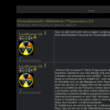
Suche
Forenübersicht
/
Bibliothek
/
Titanensturz 2.0
,
,
,
Moderatoren:
Admin U2
DaJu U2
Admin U1
Nighty U2
Nun, es gibt nicht sehr viel zu sagen. Lange ge
LordKamar U1
Eine überarbeitete Fassung der Ursprüngliche
#1 24.03.18 00:20:13
LordKamar U1
„Können Sie es bauen?" Diese Frage waren die
bestimmt, obwohl es uns eine Menge Zeit und 
zufrieden und entspannte sich sichtlich. "Du w
fangt so schnell an wie es möglich ist“, und 
Es handelte sich um die Blaupause einer Raums
groß wie die Hel, ihr Flaggschiff und der grö
aber er schaffte es die Frequenz seines oberst
Lord Kamar verließ das Büro seines Ministers 
#2 24.03.18 00:20:46
erdachten schweren Artillerie ausgezeichnet h
überraschend gewann er auch das Vertrauen de
Ganz in Gedanken versunken hatte er nicht bem
Mary-Ann Karelien- Lordkommandantin
Er klopfte kurz an und trat dann ein. Lordkom
Mary, das ich mir nur in der Öffentlichkeit et