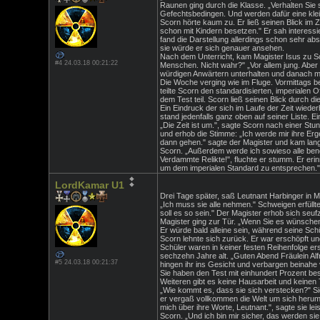
Raunen ging durch die Klasse. „Verhalten Sie
Gefechtsbedingen. Und werden dafür eine kleine
Scorn hörte kaum zu. Er ließ seinen Blick im
schon mit Kindern besetzen." Er sah interessi
fand die Darstellung allerdings schon sehr abs
sie würde er sich genauer ansehen.
Nach dem Unterricht, kam Magister Isus zu Sco
#4 24.03.18 00:21:22
Menschen. Nicht wahr?" „Vor allem jung. Abe
würdigen Anwärtern unterhalten und danach me
Die Woche verging wie im Fluge. Vormittags b
teilte Scorn den standardisierten, imperialen 
dem Test teil. Scorn ließ seinen Blick durch di
Ein Eindruck der sich im Laufe der Zeit wieder
stand jedenfalls ganz oben auf seiner Liste. Ei
„Die Zeit ist um.", sagte Scorn nach einer Stu
und erhob die Stimme: „Ich werde mir ihre Erg
dann gehen." sagte der Magister und kam langs
Scorn. „Außerdem werde ich sowieso alle benöt
Verdammte Relikte!", fluchte er stumm. Er eri
um dem imperialen Standard zu entsprechen." E
LordKamar U1
Drei Tage später, saß Leutnant Harbinger in Ma
„Ich muss sie alle nehmen." Schweigen erfüllt
soll es so sein." Der Magister erhob sich seu
Magister ging zur Tür. „Wenn Sie es wünschen
Er würde bald alleine sein, während seine Sch
Scorn lehnte sich zurück. Er war erschöpft un
Schüler waren in keiner festen Reihenfolge ers
sechzehn Jahre alt. „Guten Abend Fräulein Alf
#5 24.03.18 00:21:37
hingen ihr ins Gesicht und verbargen beinahe 
Sie haben den Test mit einhundert Prozent best
Weiteren gibt es keine Hausarbeit und keinen T
„Wie kommt es, dass sie sich verstecken?" Sie
er vergaß vollkommen die Welt um sich herum.
mich über ihre Worte, Leutnant.", sagte sie l
Scorn. „Und ich bin mir sicher, das werden si