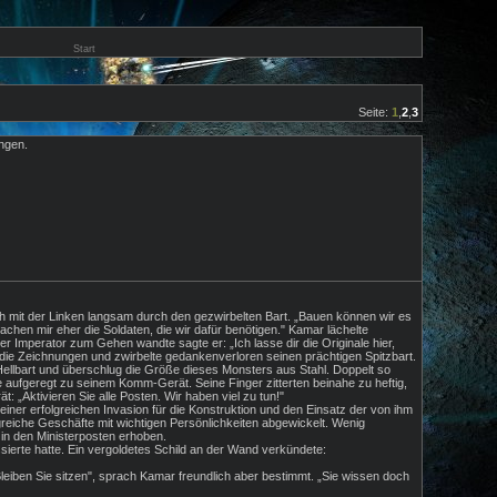
Start
Seite:
1
,
2
,
3
ingen.
h mit der Linken langsam durch den gezwirbelten Bart. „Bauen können wir es
hen mir eher die Soldaten, die wir dafür benötigen." Kamar lächelte
er Imperator zum Gehen wandte sagte er: „Ich lasse dir die Originale hier,
n die Zeichnungen und zwirbelte gedankenverloren seinen prächtigen Spitzbart.
 Hellbart und überschlug die Größe dieses Monsters aus Stahl. Doppelt so
e aufgeregt zu seinem Komm-Gerät. Seine Finger zitterten beinahe zu heftig,
 „Aktivieren Sie alle Posten. Wir haben viel zu tun!"
iner erfolgreichen Invasion für die Konstruktion und den Einsatz der von ihm
greiche Geschäfte mit wichtigen Persönlichkeiten abgewickelt. Wenig
in den Ministerposten erhoben.
sierte hatte. Ein vergoldetes Schild an der Wand verkündete:
Bleiben Sie sitzen", sprach Kamar freundlich aber bestimmt. „Sie wissen doch