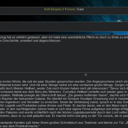
Evil-Empire 2 Forum:
Gast
nug hat es wirklich gedauert, aber ich hatte eine unerklärliche Pflicht es doch zu Ende zu br
n Geschichte, erweitert und abgeschlossen.
-1-
 ersten Worte, die seit ein paar Stunden gesprochen wurden. Der Angesprochene strich sic
Material kosten wird. Und mit einer Menge meine ich eine verdammt große Menge. Sorgen mac
eißt doch Meister Hellbart, weder Zeit noch Kosten haben mich jäh interessiert." Bevor sich d
verschwand damit aus dem Büro des Ministers. Cornelius Hellbart vertiefte sich wieder ganz i
tation. Walhalla prangte als Überschrift darauf. „Ein gewiss treffender Name", dachte sich
ßte Raumer der bekannten Galaxie. Ihn überlief ein Schauer freudiger Erwartung und er hastet
en Ingenieurs und Verwalter zu erreichen. Sowie die Verbindung stand, sprach er in das Gerät:
für Logistik und Produktion seiner Armee und Flotte. Er dachte daran, wie er den Mann nach e
atte. In den nachfolgenden Jahren hatte er sich eine eigene Firma aufgebaut und einige erfol
s Palastes und wurde schließlich nach der letzten Legislaturperiode durch den Lord selbst 
erkt, dass er zu weit gelaufen war. Er machte kehrt und ging zu der Tür zurück, die er pas
mandantin Karelien saß hinter Ihrem großen Schreibtisch aus Teakholz und blickte zur Tür. „
was aus dem Protokoll mache.“