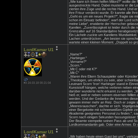
„Wie kann ich Ihnen helfen Milord?" wollte di
ausgestreckte Hand. Dabei musterte er die L
zierten ihre Züge und die rechte Hand. Und er
ihre Frisur verdeckt wurde. Er kannte alle Ih
„Geht es um ein neues Projekt?", fragte sie mi
schon im Einsatz befinden", warf der Lord schn
meine Liebe“, erwiderte der Herrscher gelasse
Karelien. „Zuverlässigkeit ist leider durch di
Grenzalter auf 16 Standardjahre herabgesetzt.
Ein Lächeln zuckte um Kareliens Mundwinkel. „H
Lachen unterdrücken. „Am besten sie sprechen 
wartete einen kleinen Moment. „Doppelt so g
LordKamar U1
„Name?"
„Harbinger."
„Vorname?"
„Scorn."
„Mit C oder mit K?"
„Mit C"
„Waren ihre Eltern Schauspieler oder Künstler
„Theologen, um ehrlich zu sein, aber scheinb
#3 24.03.18 00:21:04
Leutnant Scorn 'Iron' Harbinger stand in Einr
Kunststoff hängen, welche verloren neben einer
darüber wunderte nicht erkannt zu werden. „W
hieß er, weil er neben seinem eisernen Wille
werden. Und der Gedanke die Innereien dieser 
gewann immer mehr an Reiz. Doch er zeigte se
„Meeresrauschen", dachte er sich. Vogelgesäng
einer Bergekette mit schneeweißen Gipfeln ze
Akademie geeignetes Personal zu finden.", sag
Scorn nach einigen Sekunden fassungsloser Sti
Der Beamte stempelte seinen Pass ab und Scorn
Lordkommandantin gab. Oder eine Armee. Er gi
LordKamar U1
„Wir haben heute einen Gast bei uns", verkünd