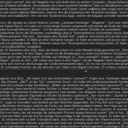
 sich ganz normal", fuhr der Magister fort und dreht sich zu seinem Computer. „Heute befas
 Schlacht simulieren. Ihre Aufgabe wird darin bestehen feindliche Ziele zu Identifizieren un
 Zimmer umherwandern. Er sah junge Männer und Frauen, kaum volljährig oder sogar noch ni
ert auf seinen eigenen Bildschirm, welcher ihm die Ergebnisse der Studenten anzeigte. Scorn 
trakt und realitätsfern. Ihm viel eine Studentin ins Auge, welche die Aufgabe schneller bearbe
rn, der gerade an seinen Notizen schrieb. „Leutnant Harbinger." „Magister." „Nun was halte
r sie haben Recht. Ich habe mir schon einige Namen vorgemerkt und werde am Ende der Woch
ine Auswahl bekannt geben." „Ich bin gespannt, welche meiner Schüler sie auswählen."
eobachtete Scorn die Studenten, nachmittags ging er Testergebnisse und Arbeiten durch, Abe
Offiziersanwärter-Test aus. „Sie haben eine Stunde Zeit", sagte er und setzte sich an den Le
e Klasse schweifen. Er blieb an einer Schülerin hängen. Er hatte sie bemerkt, weil sie es war,
holt und gefestigt hatte. Des Weiteren waren ihre Testergebnisse durchweg perfekt. Er hatte s
n unvergleichliches Jungtalent.
nde. Er bemerkte sehr wohl, dass der letzte schon vor zehn Minuten fertig geworden ist. „Ver
ebnisse ansehen. In drei Tagen, werde ich die Einladungen zu einem persönlichen Gespräch a
am durch den Strom seiner Schüler auf Harbinger zu. „Nun Leutnant?", fragte er. „Haben sie 
igen", dachte er sich. „Wir sehen uns dann in drei Tagen", rief der Magister beim Hinausgehe
nnerte sich noch an die Aussage der Lordkommandantin dazu: „Es ist nun mal nicht überall gew
r schnaubte frustriet, als die obersten vier Tafeln vom Stapel rutschten. Er schloss entne
-4-
gister Isus Büro. „Sie haben sich also entschieden, Leutnant?", fragte Isus. Harbinger nippte
e das Zimmer. „Alle?" „In der Tat.", antwortete Scorn. „Ich habe mit Lordkommandantin Karel
fzend und schaute in das Kaminfeuer. „Wollen sie dennoch mit allen persönlich sprechen?" „J
 Leutnant, dann werde ich meine Schüler zu Ihnen schicken." „Sehr freundlich," meinte Scor
ützlinge unbekannten Gefahren ausgesetzt sein würden. Der Magister nickte noch kurz, dann 
d müde. Den ganzen Tag hatte er mit den Studenten zugebracht. „Nur noch eine.", dachte er 
chienen. Es klopfte. Ein leises, zaghaftes Geräusch. „Herein." Die Tür ging auf und eine jung
rir", sagte er freundlich und deutete auf den Stuhl ihm gegenüber. Die Frau ließ sich zögern
vollkommen ihre Augen, welche die Farbe von tiefen Kiefernwäldern hatten. Ihre Haut war so b
anden und sind damit die erfolgreichste Teilnehmerin", eröffnete ihr der Leutnant. Er wartet
est von ihnen, der mit weniger als einhundert Prozent abgeschlossen wurde", fuhr er fort. „
 hob den Blick und sah ihm für wenige Herzschläge in die Stahlgrauen Augen. Er hatte das Gef
 Er erkannte eine so tiefe Traurigkeit darin, dass ihm beinahe selbst die Tränen kamen. Da
eise. Und obwohl ihre Stimme angenehm und sanft war schwang auch dort Traurigkeit mit. „Doch
e auch irgendwann erkennen. Ich werde sie, aufgrund ihrer herausragenden Leistungen, für ei