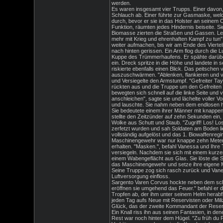
werden.
Es waren insgesamt vier Trupps. Einer davon,
Schlauch ab. Einer führte zur Gasmaske, welc
durch, bevor er sie in das Holster an seinem 
Funktion, räumten jedes Hindernis beiseite. S
Biomasse zierten die Straßen und Gassen. Lee
mehr mit Krieg und ehrenhaften Kampf zu tun"
weiter aufmachen, bis wir am Ende des Viert
nach hinten gerissen. Ein Arm flog durch die L
Kuppe des Trümmerhaufens. Er spähte darüber
ein. Dreck spritze in die Höhe und landete in
riskierte ebenfalls einen Blick. Das peitsche
auszuschwärmen. "Ablenken, flankieren und ver
und Versiegelte den Armstumpf. "Gefreiter Tay
rückten aus und die Truppe um den Gefreiten
bewegten sich schnell auf die linke Seite und
anschleichen", sagte sie und lächelte voller
und lauschte. Sie nahm neben dem endlosen h
Sie bedeutete einem ihrer Männer mit knappe
stellte den Zeitzünder auf zehn Sekunden ein,
Wolke aus Schutt und Staub. "Zugriff! Los! Lo
zerfetzt wurden und sah Soldaten am Boden lie
vollständig aufgelöst und das 1. Biowaffenreg
Maschinengewehr war nur knappe zehn Meter v
erhalten. "Masken.", befahl Vanessa und Ihre 
versiegeln. Nachdem sie sich mit einem kurzen
einem Wabengeflächt aus Glas. Sie löste die S
das Maschinengewehr und setze ihre eigene Mas
Seine Truppe zog sich rasch zurück und Vaness
Luftversorgung einfloss.
Sargento Varen Corvus hockte neben dem schw
eröffnen sie umgehend das Feuer." befahl er d
Tropfen ab, der ihm unter seinem Helm herabfl
jeden Tag aufs Neue mit Reservisten oder Mil
Glück, das der zweite Kommandant der Reserve 
Ein Knall riss ihn aus seinen Fantasien, in d
Rest war noch hinter dem Hügel. "Zu früh du P