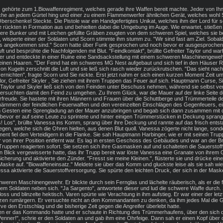
 gehörte zum 1.Biowaffenregiment, welches gerade ihre Waffen bereit machte. Jeder von Ihn
he an jedem Gürtel hing und einer zu einem Flammenwerfer ähnlichen Gerät, welches wohl Sä
Oberschenkel Steckte. Die Pistole war ein Handgefertigtes Unikat, welches ihm der Lord für s
ie rückten in Formation aus und behielten dabei die Umgebung im Auge. Wie erwartet, stieße
re Bunker und mit Leichen gefüllte Gräben zeugten von dem schweren Spiel, welches sie be
, wisperte einer der Soldaten und Scorn stimmte ihm stumm zu. "Wir sind fast am Ziel. Soba
els angekommen sind." Scorn hatte über Funk gesprochen und noch bevor er ausgesprochen h
uft und besprühte die Nachfolgenden mit Blut. "Feindkontakt", brüllte Gefreiter Taylor und war
 und entdeckte in einer Ruine eine Sandsackstellung mit einem schweren Maschinengewehr
 seinen Haaren. "Der Feind hat ein schweres MG Nest aufgebaut und sich tief in den Häuser R
n von Kugeln zerschnitt die Luft und sie ließ sich rasch wieder zurückrutschen. "Das sieht 
nichten", fragte Scorn und Sie nickte. Erst jetzt nahm er sich einen kurzen Moment Zeit um
lor, Gefreiter Skyler , Sie ziehen mit ihrem Truppen das Feuer auf sich. Hauptmann Curse, 
 Taylor und Skyler ließ sich von den Feinden unter Beschuss nehmen, während sie selbst v
 versuchten damit den Feind zu umgehen. Zu Ihrem Glück, war die Mauer auf der linke Seite 
 Vorfreude. Sie hastete mit ihren Männern und Frauen über die Schuttberge und Trümmerteile
ämmern der feindlichen Feuerwaffen und den vereinzelten Einschlägen des Gegenfeuers, ein
n Gesten eine Sprengladung an der Mauer anzubringen und begab sich dann zusammen mit de
 bevor er auf seine Leute zu sprintete und hinter einigen Trümmerstücken in Deckung sprang
s! Los", brüllte Vanessa ins Komm, sprang über ihre Deckung und rannte auf das frisch ents
gen, welche sich die Ohren hielten, aus denen Blut quoll. Vanessa zögerte nicht lange, sond
iment fiel den Verteidigern in die Flanke. Sie sah Hauptmann Harbinger, wie er mit seinen 
on ihrer Position entfernt war. Es lag in ersten Geschoss des Gebäudes und war an der B
Truppen reagierten sofort. Sie setzen sich ihre Gasmasken auf und schalteten die Sauerstof
 Blick vergewisserte hatte, das ihr Trupp bereit war löste Vanessa eine Granate von ihrem 
icherung und aktivierte den Zünder. "Fresst sie meine Kleinen.", flüsterte sie und drücke e
ke auf. "Biowaffeneinsatz." Meldete sie über das Komm und gluckste leise als sie sah wie 
a aktivierte die Sauerstoffversorgung. Sie spürte den leichten Druck, der sich in der Mask
eren Maschinengewehr. Er blickte durch sein Fernglas und lächelte räuberisch, als er die
em Soldaten neben sich. "Ja Sargento", antwortete dieser und lud die schwere Waffe durch. Se
oss und blinzelte hektisch. Varen spürte wie Verachtung in ihm aufstieg. Er war einer der 
izen rumärgern. Er versuchte nicht an den Kommandanten zu denken, da ihm jedes Mal die Gal
den Erstschlag und die bisherige Zeit gegen die Angreifer überlebt hatte.
enen er das Kommando hatte und er schaute in Richtung des Trümmerhaufens, über den sich di
enner!", schrie er den Soldaten an und gab ihm eine Ohrfeige. Dann sah er einen Kopf über 