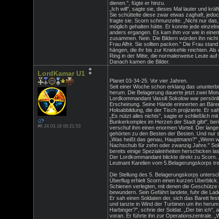
dienen.", fügte er hinzu.
„Ich will", sagte sie, dieses Mal lauter und kr
Sie schüttelte diese zwar etwas zaghaft, jedoch
fragte sie. Scorn schmunzelte. „Nicht nur das
möglich gehalten hätte. Er konnte jede einzel
anders ergangen. Es kam ihm vor wie in einem
zusammen. Nein. Die Bildern würden ihn nicht e
Frau Alfrir. Sie sollten packen." Die Frau sta
hängen, die ihr bis zur Kniekehle reichten. A
Ring in der Mitte, die normalerweise Leute a
Danach kamen die Bilder.
LordKamar U1
Planet 03-34-25. Vor vier Jahren.
Seit einer Woche schon erklang das ununterbr
herum. Die Belagerung dauerte jetzt zwei Mona
Lordkommandant Vassili Sokolow war persönlic
Erscheinung. Seine Hände erinnerten an Bären
Holoabbildung, die der Tisch projizierte. Er s
„Es nützt alles nichts", sagte er schließlich m
Bunkerkomplex im Herzen der Stadt gibt", be
#6 24.03.18 00:21:53
verschuf ihm einen enormen Vorteil. Der lang
gehörten zu den Besten der Besten. Und nur s
„Was heißt das genau, Hauptmann?" „Wenn wir 
Nachschub für zehn oder zwanzig Jahre." Sokol
bereits einige Spezialeinheiten herschicken la
Der Lordkommandant blickte direkt zu Scorn.
Leutnant Karelien vom 5.Belagerungskorps tre
Die Stellung des 5. Belagerungskorps untersch
Überflug erhielt Scorn einen kurzen Überblick
Schienen verlegten, mit denen die Geschütze
bewundern. Sein Gefährt landete, fuhr die L
Er sah einen Soldaten der, sich das Barett fes
und tanzte in Wind der Turbinen um ihn herum
Harbinger?", schrie der Soldat. „Der bin ich", 
voran. Er führte ihn zur Operationszentrale. „