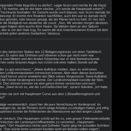
r Imperialen Flotte begrüßen zu dürfen", sagte Scorn und reichte ihr die Hand.
en." Er merkte, wie ihr der Atem stockte. „Ich werde die Hauptstadt sehen?",
 Tischkante festhalten. Ihr Gesicht wurde noch blasser, was Scorn niemals für
t besorgt. Er konnte ihre Reaktion nachfühlen, auch ihm war es damals nicht
 geendet, oder besser gesagt, als der Planet nicht so hieß. Er riss sich
rte die Müdigkeit nun deutlicher als zuvor. „Nun, Wir werden morgen abreisen,
e Augen folgten dem wuchs ihrer Haare. Sie blieben dann an den Spitzen
r, den er um den Hals trug. Es waren die drei Unterbrochenen Kreise mit dem
vertrieb jeden anderen Gedanken: Vanessa.
rn des taktischen Stabes des 12.Belagerungskorps um einen Taktiktisch
ssen. Er nahm das Dröhnen und vibrieren schon gar nicht mehr war.
ber zwei Metern und den breiten Körperbau war er eine beeindruckende
ten seine braunen Augen nun schon seit einer halben Stunde auf die
ändler zu gut verschanzt." „Meine Aufklärer melden, dass es wohl einen
ter dem Lordkommandanten verstecken können. Aber eben dieses Aussehen
hopf hervor und er erwiderte den Blick seines Vorgesetzen. Seine Aufklärer
f die Feinde herabregnen konnte. Der Lordkommandant runzelte die Stirn.
n. Dort drinnen könnten sie eine ganze Armee verstecken und noch
. „Dann ist es so, wie der Lord befürchtet hat", sprach Sokolow. „Ich habe
werden sie sich mit Hauptmann Curse aus dem 1.Biowaffenregiment und
en!"
äge verantwortlich, stand hier die pure Vernichtung im Vordergrund. Im
en sie, da die Pioniere noch einige Arbeiten zu erledigen hatten und eifrig
auptmann konnte die Reflextionen der Abendsonne auf den langen Läufen
.
 er hektisch. Der Hauptmann schritt auf ihn zu, sein grauer Feldmantel wirbelte
e Kreischen der Landungsschiffsantriebe zu verstehen. „Hauptmann
ringen." Der Hauptmann nickte und Gefreiter Taylor ging mit schnellen Schritten
te. "Das würde ihnen Leutnant Karelien wohl am liebsten selbst zeigen",