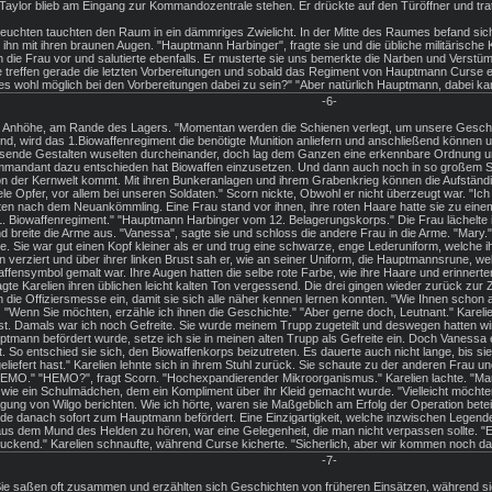
aylor blieb am Eingang zur Kommandozentrale stehen. Er drückte auf den Türöffner und trat 
Leuchten tauchten den Raum in ein dämmriges Zwielicht. In der Mitte des Raumes befand sich 
 ihn mit ihren braunen Augen. "Hauptmann Harbinger", fragte sie und die übliche militärisch
ich die Frau vor und salutierte ebenfalls. Er musterte sie uns bemerkte die Narben und Verstü
re treffen gerade die letzten Vorbereitungen und sobald das Regiment von Hauptmann Curse 
 wohl möglich bei den Vorbereitungen dabei zu sein?" "Aber natürlich Hauptmann, dabei kann
-6-
r Anhöhe, am Rande des Lagers. "Momentan werden die Schienen verlegt, um unsere Geschütz
nd, wird das 1.Biowaffenregiment die benötigte Munition anliefern und anschließend können 
ausende Gestalten wuselten durcheinander, doch lag dem Ganzen eine erkennbare Ordnung un
mmandant dazu entschieden hat Biowaffen einzusetzen. Und dann auch noch in so großem Sti
n der Kernwelt kommt. Mit ihren Bunkeranlagen und ihrem Grabenkrieg können die Aufständ
e Opfer, vor allem bei unseren Soldaten." Scorn nickte, Obwohl er nicht überzeugt war. "Ich 
n nach dem Neuankömmling. Eine Frau stand vor ihnen, ihre roten Haare hatte sie zu einem Z
1. Biowaffenregiment." "Hauptmann Harbinger vom 12. Belagerungskorps." Die Frau lächelte i
d breite die Arme aus. "Vanessa", sagte sie und schloss die andere Frau in die Arme. "Mary.
 Sie war gut einen Kopf kleiner als er und trug eine schwarze, enge Lederuniform, welche i
erziert und über ihrer linken Brust sah er, wie an seiner Uniform, die Hauptmannsrune, welch
fensymbol gemalt war. Ihre Augen hatten die selbe rote Farbe, wie ihre Haare und erinnerten 
te Karelien ihren üblichen leicht kalten Ton vergessend. Die drei gingen wieder zurück zur Z
in die Offiziersmesse ein, damit sie sich alle näher kennen lernen konnten. "Wie Ihnen sch
n. "Wenn Sie möchten, erzähle ich ihnen die Geschichte." "Aber gerne doch, Leutnant." Karelien
Damals war ich noch Gefreite. Sie wurde meinem Trupp zugeteilt und deswegen hatten wir vie
ptmann befördert wurde, setze ich sie in meinen alten Trupp als Gefreite ein. Doch Vanessa 
. So entschied sie sich, den Biowaffenkorps beizutreten. Es dauerte auch nicht lange, bis 
eliefert hast." Karelien lehnte sich in ihrem Stuhl zurück. Sie schaute zu der anderen Frau un
HEMO." "HEMO?", fragt Scorn. "Hochexpandierender Mikroorganismus." Karelien lachte. "Man n
te wie ein Schulmädchen, dem ein Kompliment über ihr Kleid gemacht wurde. "Vielleicht möcht
gung von Wilgo berichten. Wie ich hörte, waren sie Maßgeblich am Erfolg der Operation beteil
e danach sofort zum Hauptmann befördert. Eine Einzigartigkeit, welche inzwischen Legende
aus dem Mund des Helden zu hören, war eine Gelegenheit, die man nicht verpassen sollte. "Ei
ruckend." Karelien schnaufte, während Curse kicherte. "Sicherlich, aber wir kommen noch da
-7-
 Sie saßen oft zusammen und erzählten sich Geschichten von früheren Einsätzen, während sie