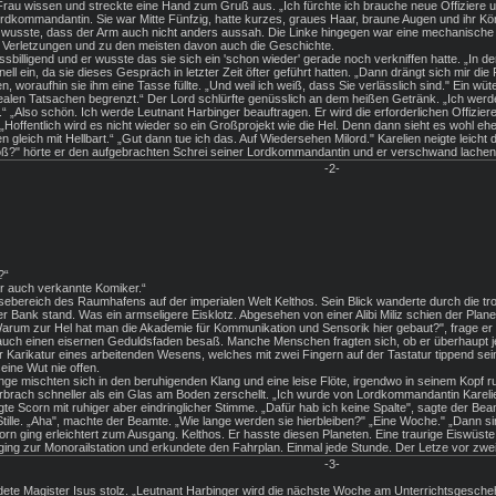
e Frau wissen und streckte eine Hand zum Gruß aus. „Ich fürchte ich brauche neue Offiziere u
ordkommandantin. Sie war Mitte Fünfzig, hatte kurzes, graues Haar, braune Augen und ihr 
 wusste, dass der Arm auch nicht anders aussah. Die Linke hingegen war eine mechanische Pr
re Verletzungen und zu den meisten davon auch die Geschichte.
ssbilligend und er wusste das sie sich ein 'schon wieder' gerade noch verkniffen hatte. „In d
ell ein, da sie dieses Gespräch in letzter Zeit öfter geführt hatten. „Dann drängt sich mir 
n, woraufhin sie ihm eine Tasse füllte. „Und weil ich weiß, dass Sie verlässlich sind." Ein
e realen Tatsachen begrenzt.“ Der Lord schlürfte genüsslich an dem heißen Getränk. „Ich werd
“ „Also schön. Ich werde Leutnant Harbinger beauftragen. Er wird die erforderlichen Offizie
offentlich wird es nicht wieder so ein Großprojekt wie die Hel. Denn dann sieht es wohl ehe
gleich mit Hellbart.“ „Gut dann tue ich das. Auf Wiedersehen Milord." Karelien neigte leich
roß?" hörte er den aufgebrachten Schrei seiner Lordkommandantin und er verschwand lachen
-2-
?“
ar auch verkannte Komiker.“
eisebereich des Raumhafens auf der imperialen Welt Kelthos. Sein Blick wanderte durch die tr
 Bank stand. Was ein armseligere Eisklotz. Abgesehen von einer Alibi Miliz schien der Planet
arum zur Hel hat man die Akademie für Kommunikation und Sensorik hier gebaut?", frage er
n auch einen eisernen Geduldsfaden besaß. Manche Menschen fragten sich, ob er überhaupt j
Karikatur eines arbeitenden Wesens, welches mit zwei Fingern auf der Tastatur tippend seine
ine Wut nie offen.
e mischten sich in den beruhigenden Klang und eine leise Flöte, irgendwo in seinem Kopf ru
rbrach schneller als ein Glas am Boden zerschellt. „Ich wurde von Lordkommandantin Karelie
te Scorn mit ruhiger aber eindringlicher Stimme. „Dafür hab ich keine Spalte", sagte der Bea
lle. „Aha", machte der Beamte. „Wie lange werden sie hierbleiben?" „Eine Woche." „Dann sind
 ging erleichtert zum Ausgang. Kelthos. Er hasste diesen Planeten. Eine traurige Eiswüste, 
ng zur Monorailstation und erkundete den Fahrplan. Einmal jede Stunde. Der Letze vor zwei 
-3-
ete Magister Isus stolz. „Leutnant Harbinger wird die nächste Woche am Unterrichtsgeschehe