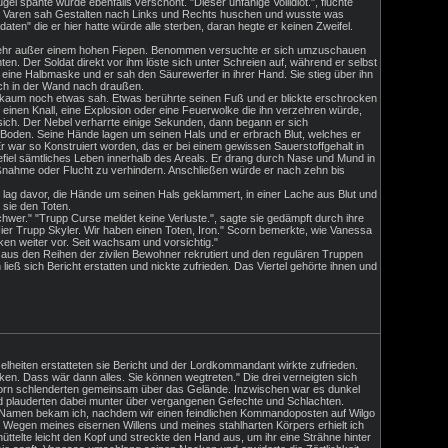
el spähte wurde ebenfalls verschont. "Dieser unfähige Vollidiot.", fluchte
n. Varen sah Gestalten nach Links und Rechts huschen und wusste was
ten" die er hier hatte würde alle sterben, daran hegte er keinen Zweifel.
ts mehr außer einem hohen Fiepen. Benommen versuchte er sich umzuschauen
 Der Soldat direkt vor ihm löste sich unter Schreien auf, während er selbst
 eine Halbmaske und er sah den Säurewerfer in ihrer Hand. Sie stieg über ihn
Loch in der Wand nach draußen.
t kaum noch etwas sah. Etwas berührte seinen Fuß und er blickte erschrocken
einen Knall, eine Explosion oder eine Feuerwolke die ihn verzehren würde,
 sich. Der Nebel verharrte einige Sekunden, dann begann er sich
 Boden. Seine Hände lagen um seinen Hals und er erbrach Blut, welches er
 war so Konstruiert worden, das er bei einem gewissen Sauerstoffgehalt in
efiel sämtliches Leben innerhalb des Areals. Er drang durch Nase und Mund in
ßnahme oder Flucht zu verhindern. Anschließen würde er nach zehn bis
lag davor, die Hände um seinen Hals geklammert, in einer Lache aus Blut und
 sie den Toten.
wer." "Trupp Curse meldet keine Verluste.", sagte sie gedämpft durch ihre
er Trupp Skyler. Wir haben einen Toten, Iron." Scorn bemerkte, wie Vanessa
cken weiter vor. Seit wachsam und vorsichtig."
n, aus den Reihen der zivilen Bewohner rekrutiert und den regulären Truppen
ß sich Bericht erstatten und nickte zufrieden. Das Viertel gehörte ihnen und
iten erstatteten sie Bericht und der Lordkommandant wirkte zufrieden.
enken. Dass wär dann alles. Sie können wegtreten." Die drei verneigten sich
corn schlenderten gemeinsam über das Gelände. Inzwischen war es dunkel
nd plauderten dabei munter über vergangenen Gefechte und Schlachten.
"Den Namen bekam ich, nachdem wir einen feindlichen Kommandoposten auf Wilgo
Wegen meines eisernen Willens und meines stahlharten Körpers erhielt ich
hüttelte leicht den Kopf und streckte den Hand aus, um ihr eine Strähne hinter