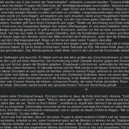
 werden uns in das Innere der Stadt kämpfen", erläuterte Leutnant Karelien. "Unsere Artilleri
wirst mit deinen Truppen die Überreste der Verteidigungsanlagen ausschalten. Vanessa wird d
inn ist in fünf Stunden. Noch Fragen?" "Ja", sagte Scorn und schielte zu Vanessa. "Müss
en, innerhalb weniger Minuten zu töten und dann zu zerfallen. Langzeitauswirkungen sind nich
Dann würde ich vorschlagen, wir begeben uns nach draußen, damit unser Hauptmann Harbinger 
en sich auf den Weg zu der kleinen Anhöhe, von der man einen guten Überblick über das La
ubtiere. Karelien griff nach ihrem Funkgerät und sagte: "Wollen wir den Anfang vom Ende einl
ber Funk kam riss Hauptmann Baldwin aus seinen Überlegungen. Er und seine Aufklärer hatt
ellungen ausfindig gemacht. Er griff in seinen Rucksack, welcher vor ihm an einer zerstörte
and. Von hier aus hatte er einen guten Überblick, über die Kombination aus Gräben und Bunk
in Raster legte sich darüber und in der Mitte erschien ein Fadenkreuz, unter dem die Entfer
 auf den Übertragungsknopf. Rings um ihn herum taten seine Truppen dasselbe.
ötzlich in Bewegung verfielen. Sie richteten ihre langen Läufe gen Himmel und zielt in hohen
epresst hatten. Er tat es ihnen schnell nach. Keine Sekunde zu früh. Mit einem Knall, dass
f geschleudert. Das Mündungsfeuer stieß Meter hoch in die Luft und die Druckwelle wirbel
 Stellungen und lauschte. Er bildete sich ein das leise grollen des Geschützdonners zu hör
e den Lauf auf einen Mauerrest. Die Gummierung seiner Zieloptik drückte gegen den Kunsts
zug zum Schutz gegen die Munition gegeben. Eingebaute Luftreserven, automatische Versiegl
ihnen das Leben bewahren. Er blinzelte einmal und die Welt würde in ein blaues Schema ihre
e dieser Gestalten an und spürte ein leichtes ziehen in seinem Finger, welchen er um den Abzug
m Opfer drei Wände, einen Sandsack und zehn Zentimeter Erdboden, bevor sie einem dem Ver
andten sich seine Kameraden erst in die Richtung, in der Baldwin war und erst mehrere Se
er sein Gewehr hinweg die kleinen, schwarzen Punkte, die seine Feinde darstellten. Einen Li
ene hinab. Sekunden darauf wurde das gesamte Areal in Tod und Vernichtung gehüllt.
-8-
nahm seine Ohrstöpsel heraus. Erst jetzt merkte er, dass die Erde nicht mehr vibrierte. "Geht
aus seinem und seufzte dabei. "Wird es denn gehen alter Mann?", lachte Vanessa und bot ihr
ahre älter als sie. "Nicht so frech Kleine.", erwiderte er, ergriff aber dennoch die ausgestr
ht zu straucheln. Gleichzeitig versuchte sie ihn zu stützen und legte ihre Hand an seine Bru
rnt. Ihre Blicke verschmolzen miteinander und er spürte ein flaues Gefühl im Magen. "Wir so
e schließlich. "Ja das sollten wir.
. Scorn war froh darüber, dass er mit seiner Truppe in einem anderen Gefährt saß als Vanessa
erdankte, erlaubte es ihn, seine Gedanken ganz auf die Mission zu lenken. An der Stadtgrenz
Mission befindet sich zwei Kilometer von hier entfernt. Wir sollten zwar auf wenig Widers
d er fühlte, wie ihn eine angenehme Wärme durchströmte. Doch er riss sich zusammen. Für so