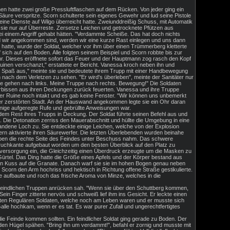
en hatte zwei große Pressluftflaschen auf dem Rücken. Von jeder ging ein
ure verspritze. Scorn schulterte sein eigenes Gewehr und lud seine Pistole
eine Dienste auf Wilgo überreicht hatte. Zweiunddreißig Schuss, mit Automatik
n sie nur auf Überreste. Zersetze Leichen und getrocknete Pfützen aus
i einem Angriff gehabt hätten. "Verdammte Scheiße. Das hat doch nichts
ld wir angekommen sind, werden wir eine kurze Rast einlegen und uns dann
atte, wurde der Soldat, welcher vor ihm über einen Trümmerberg kletterte
f sich auf den Boden. Alle folgten seinem Beispiel und Scorn robbte bis zur
. Dieses eröffnete sofort das Feuer und der Hauptmann zog rasch den Kopf
uinen verschanzt," erstattete er Bericht. Vanessa kroch neben ihn und
nach Spaß aus," meinte sie und bedeutete ihrem Trupp mit einer Handbewegung
 nach dem Verletzen zu sehen. "Er wird's überleben", meinte der Sanitäter nur
Sie gehen nach links. Meine Truppe nach rechts. Bewegung!" Die Soldaten
erbissen aus ihren Deckungen zurück feuerten. Vanessa und ihre Truppe
der Ruine noch intakt und es gab keine Fenster. "Wir können uns unbemerkt
 der zerstörten Stadt. An der Hauswand angekommen legte sie ein Ohr daran
ige aufgeregte Rufe und gebrüllte Anweisungen war.
m Rest ihres Trupps in Deckung. Der Soldat führte seinen Befehl aus und
. Die Detonation zerriss den Mauerabschnitt und hüllte die Umgebung in eine
tandene Loch zu. Sie entdeckte einige Leichen, welche von der Explosion
ern aktivierte ihren Säurewerfer. Die letzten Überlebenden wurden beinahe
Truppen die rechte Seite des Feindes unter Beschuss nahm. Das schwere
ruchkante aufgebaut worden um den besten Überblick auf den Platz zu
fversorgung ein, die Gleichzeitig einen Überdruck erzeugte um die Masken zu
Gürtel. Das Ding hatte die Größe eines Apfels und der Körper bestand aus
inen Kuss auf die Granate. Danach warf sie sie im hohen Bogen genau neben
Scorn den Arm hochriss und hektisch in Richtung offene Straße gestikulierte.
e aufbaute und roch das frische Aroma von Minze, welches in die
 feindlichen Truppen anrücken sah. "Wenn sie über den Schuttberg kommen,
in Finger zitterte nervös und schweiß lief ihm ins Gesicht. Er leckte einen
letzten Regulären Soldaten, welche noch am Leben waren und er musste sich
le hochkam, wenn er es tat. Es war purer Zufall und ungerechtfertigtes
e Feinde kommen sollten. Ein feindlicher Soldat ging gerade zu Boden. Der
den Hügel spähen. "Bring ihn um verdammt!", befahl er zornig und musste mit