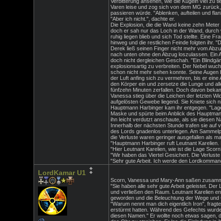
Verbitterung ansehen, wie die Kugeln viel zu t
Varen leise und zog sich von dem MG zurück,
passieren würde. "Ablenken, aufteilen und flan
"Aber ich nicht.", dachte er.
Die Explosion, die die Wand keine zehn Meter
doch er sah nur das Loch in der Wand, durch 
ruhig liegen blieb und sich Tod stellte. Eine
hinweg und die restlichen Feinde folgten ihr. 
Derek ließ seinen Finger nicht mehr vom Abzu
nach unten ohne den Abzug loszulassen. Ein A
doch nicht dergleichen Geschah. "Ein Blindgän
explosionsartig zu verbreiten. Der Nebel wuc
schon nicht mehr sehen konnte. Seine Augen b
der Luft anfing sich zu vermehren, bis er ein
den Körper ein und zersetze die Lunge und a
fünfzehn Minuten zerfallen. Doch davon bekamen
Vanessa stieg über die Leichen der letzten W
aufgelösten Gewebe liegend. Sie Kniete sich n
Hauptmann Harbinger kam ihr entgegen. "Lageb
Maske und spürte beim Anblick des Hauptmanns
ihn leicht verdutzt anschaute, als sie diesen 
Innerhalb der nächsten Stunde trafen sie auf 
des Lords gnadenlos unterlegen. Am Sammelpun
die Verluste waren geringer ausgefallen als ma
"Hauptmann Harbinger ruft Leutnant Karelien.
"Hier Leutnant Karelien, wie ist die Lage Scorn
"Wir haben das Viertel Gesichert. Die Verluste
"Sehr gute Arbeit. Ich werde den Lordkomman
LordKamar U1
Scorn, Vanessa und Mary-Ann saßen zusammen 
"Sie haben alle sehr gute Arbeit geleistet. Der
und verließen den Raum. Leutnant Karelien e
geworden und die Beleuchtung der Wege und G
"Warum nennt man dich eigentlich Iron", fragt
erstürmt hatten. Während des Gefechts wurde 
diesen Namen." Er wollte noch etwas sagen, doc