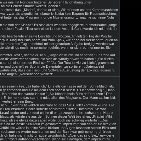
sen wir uns mit Fortgeschrittener Sensoren Handhabung unter
d an die Feuerleitstände weiterzugeben.“
cht einmal das. „Kinder", dachte er sich „Wir müssen unsere Kampfmaschinen
war zwar als altgedienter Infanterie Soldat kein Experte für Raumschlachten,
itet hatte, als das Programm für die Musterlösung. Er machte sich eine Notiz,
n sie von der Klasse? Es sind alles wahrlich engagierte, aufmerksame, junge
e einen Finalen Test schreiben lassen. Anschließend werde ich mich mit den
nds bearbeitete er seine Berichte und Notizen. Am letzten Tag der Woche
hrerpult. Magister Isus nahm, nur zum Spaß, wie er selber versicherte, auch an
 die am ersten Tag so schnell mit der gestellten Aufgabe fertig geworden war.
ie allerdings noch nie sprechen gehört, wenn er sich recht erinnerte. Sie
dammter Test.", dachte er sich. „Sogar ich würde ihn schaffen." Er stand auf
n die Anwärter schicken, die sich als würdig erwiesen haben." „Sie dürfen
schon einen ersten Eindruck?" "Ja. Der Test ist viel zu leicht", grummelte
n und überließ es Scorn, die Datentafeln zu sortieren. „Datentafeln!
ährleistet, dass die Hard- und Software Ausrüstung der Lokalität ausreicht,
rvt die Augen. „Rauschende Wälder!"
 an seinem Tee. „Ja habe ich." Er stelle die Tasse auf den Schreibtisch ab.
ien gesprochen und sie mit dem Lord höchst selbst. Es ist notwendig." „Dann
a, ich denke das werde ich tun." „Sie können mein Büro dafür nutzen." Der
n. Er bemerkte das stumme missfallen des Magisters. Der Mann tat ihm leid.
verließ er sein Büro.
sich. Er war nicht wirklich überrascht, dass Sie zuletzt kommen würde. Die
e Frau erschien. Scorn schielte herunter auf seine Datentafel. Sie war
d darauf nieder und vermied es ihn direkt anzusehen. Ihre schwarzen Haare
lass, als würde sie aus dem Schnee dieser Welt bestehen. „Fräulein Alfrir.
e kurz, ob sie etwas dazu sagen wolle, doch sie schwieg weiterhin. „Des
Sie sind die beste Schülerin im gesamtem Imperium." Nun sah er sie direkt an.
ühl, sie würde in seine Seele blicken. Ihr Augen fesselten seinen Blick und
nn schaute sie wieder nach unten und der Bann war gebrochen. „Ich freue
 ich halte mich nicht für außergewöhnlich.“ „Aber das sind Sie.," erwiderte
ne Offizierslaufbahn vorschlagen, wenn sie einwilligen, dem Imperium zu