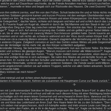
ief gezielt in den Dreck einschlugen. Auch die zweite Gestalt, welche kurz danach über den Hüg
 welche jetzt auf Dauerfeuer wechselte, da die Feinde Anstalten machten zurückzuschieße
kieren.", murmelte er leise und begab sich zur Rückseite des Hauses. Die zwei Dutzend "Solda
 von ihm entfernt zerriss, warf ihn von den Füßen. Schutt bedeckte ihn und er hörte nich
welches Soldaten gestürmt kamen und kurzen Prozess mit den wenigen Überlebenden machten.
 Frau stand vor ihm. Sie trug enge schwarze Hosen und einen Körperpanzer. Um ihren Hals hing
"Die Gelegenheit.", dachte Varen, richtete sich langsam und leise auf und schlich durch das 
g. Er Feuerte Kugel um Kugel ab, obwohl er durch die Stichflamme und den Staub in der Luf
pfelgroßes Ding aus Glas lag zwischen seinen Beinen. Ihm stockte das Herz. Er wartete auf 
ger?", frage er sich. Auf einmal zersprang das Gebilde und ein gelblich-grüner Nebel bildete
hs an, bis er eine Kuppel von zwanzig Metern Durchmesser gebildet hatte. Derek kauerte am
rannten und er sah nichts als schwärze während sich der Virus durch seinen Körper fraß. Er
e Areal von circa zwanzig Metern einnahm. Danach stagnierte die Vermehrung und der Virus b
lle anderen Organe. Zeitgleich zersetze er auch das Gehirn seines Wirtes um jede Gegenma
 die Verteidiger nichts mehr mit, als ihre Körper schließlich aufgaben.
iderständler hinweg. Sie betrachtete das Maschinengewehr nun aus nächster Nähe. Ein Mann 
ieder und schloss die glasigen Augen. "Warum müssen sich immer alle Widersetzen?", fragte
ericht", forderte er über das Komm. "Trupp Taylor meldet zwei verwundete, einen davon sch
 eine wohlige Wärme in sich aufsteigen. Sie nahm ihre Maske ab und lächelte Scorn an. "Hi
Namen hört. Er zuckte nur mit den Schulter und bedeute ihr mit einer Geste: "Später". "Wir rü
vereinzelte Hinterhalte, verloren aber keine weiteren Soldaten. Die Feinde waren wohl Milize
kt angekommen stießen sie auf weitere Truppen, welche von allen Seiten ankamen. Scorn lie
n erwartet hätte.
 Mary können sie mich hören?"
?"
 sind minimal und wir richten einen Außenposten ein."
danten in Kenntnis setzen. Kehren sie zusammen mit Hauptmann Curse zur Basis zurück."
-9-
mit Lordkommandant Sokolow im Besprechungsraum der Basis Bravo-Fünf. In allen Einzelhe
 Lord ist über den Fortschritt erfreut und will sie nach diesem Krieg mit einer Belobigung bed
ntschuldigte sich mit einem leisen Gemurmel und verschwand in ihrem Büro. Vanessa und S
ebäude zeichnete helle Lichtflecken auf den Boden. Sie nährten sich ihren Unterkünften u
e sie und löste das Lederband um ihren Zopf. Ihre Haare fielen ihr bis zu den Schultern. 
ich sieben mal angeschossen, doch ich kämpfte weiter und trieb unsere Leute zum Sieg an. 
h er verlor den Faden, als er ihr in die Augen schaute. "Was ist", fragte sie lächelnd. Er sc