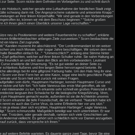
zur Seite. Scorn nickte dem Gefreiten im Vorbeigehen zu und schritt durch
ein Holotisch, welcher gerade eine Luftaufnahme der feindlichen Stadt zeigt.
e Kälte schwang darin mit. Der Angesprochene salutierte und antwortete Knapp:"
mmelungen an ihrer linken Körperhälfte. "Wir sind gerade in den Vorbereitungen
eingetroffen ist, können wir mit dem Beschuss beginnen." "Solche großen
 ich ihnen gleich einen Überblick unserer Lage verschaffen."
e neu zu Positionieren und weitere Feuerbereiche zu schaffen", erklärte
unsere Artilleriebeobachter anfangen Ziele zuzuweisen." Scorn beobachtete die
d ein klares Ziel zugrunde.
l." Karelien musterte ihn abschätzend. "Der Lordkommandant ist ein weiser
ischen uns noch Monate, oder sogar Jahre beschäftigen. Wir setzen dem ein
halte Biowaffen einfach für..." "Unmenschlich?", erklang eine Stimme hinter
opf geflochten, welcher auf ihrer linken Schulter ruhte. Sie nahm Haltung an
hn freundlich an und ließ dann den Blick an ihm vorbeiwandern. Leutnant
" Curse erwiderte die Umarmung. "Es tut gut wieder an deiner Seite zu
hr schlankes Äußeres und ihre langen Beine hervorragend betonte. Ihr
e allerdings bei ihr eine giftgrüne Färbung hatte. Um den Hals hing ihr eine
Scorn von ihrer Form her an eine Katze, sogar eine leicht geschlitzte Pupille
entrale und Scorn hielt sich zurück mit seinen Fragen.
on aufgefallen sein dürfe, Hauptmann Harbinger, kennen Hauptmann Curse und
 nickte und fuhr fort: "Ich habe Vanessa das erste Mal getroffen, als sie
l miteinander zu tun. Ich erkannte sehr schnell ein großes Potenzial in Ihr
entdeckte langsam ihre Schwäche für die biologische Kriegsführung. Viren,
sie zum Hauptmann gemacht wurde, außerdem ist sie die Architektin unseres
d Scorn erkannte die tiefe Freundschaft, die sie verband. "Natürlich habe ich
ennt es auch das Curse Virus, da seine Erfinderin hier vor uns sitzt."
en sie ja etwas über sich erzählen, Hauptmann Harbinger", sagte Vanessa.
igt." Scorn schmunzelte. Maßgeblich beteiligt war noch untertrieben. Er war
 war. Trotzdem, oder gerade deshalb, rankten sich viele Geschichten um
n Andermal vielleicht. Es gehört sich schließlich nicht vor Damen anzugeben.
rauf zurück, dass verspreche ich ihnen."
 auf weitere Befehle warteten. Es dauerte ganze zwei Tage, bevor Sie eine