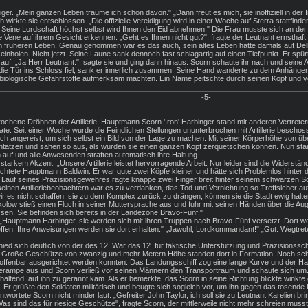
äftiger. „Mein ganzen Leben träume ich schon davon." „Dann freut es mich, sie inoffiziell in de
 wirkte sie entschlossen. „Die offizielle Vereidigung wird in einer Woche auf Sterra stattfind
, Seine Lordschaft höchst selbst wird Ihnen den Eid abnehmen." Die Frau musste sich an der
ne Vene auf ihrem Gesicht erkennen. „Geht es Ihnen nicht gut?", fragte der Leutnant ernsthaf
 früheren Leben. Genau genommen war es das auch, sein altes Leben hatte damals auf Delbus
inholen. Nicht jetzt. Seine Laune sank dennoch fast schlagartig auf einen Tiefpunkt. Er spü
nd auf. „Ja Herr Leutnant.", sagte sie und ging dann hinaus. Scorn schaute ihr nach und sein
ls die Tür ins Schloss fiel, sank er innerlich zusammen. Seine Hand wanderte zu dem Anhänge
uf biologische Gefahrstoffe aufmerksam machten. Ein Name peitschte durch seinen Kopf und 
-5-
ochene Dröhnen der Artillerie. Hauptmann Scorn 'Iron' Harbinger stand mit anderen Vertrete
te. Seit einer Woche wurde die Feindlichen Stellungen ununterbrochen mit Artillerie bescho
h angereist, um sich selbst ein Bild von der Lage zu machen. Mit seiner Körperhöhe von ü
tatzen und sahen so aus, als würden sie einen ganzen Kopf zerquetschen können. Nun starr
ah auf und alle Anwesenden straften automatisch ihre Haltung.
it starkem Akzent. „Unsere Artillerie leistet hervorragende Arbeit. Nur leider sind die Widerst
richtete Hauptmann Baldwin. Er war gute zwei Köpfe kleiner und hätte sich Problemlos hin
e Lauf seines Präzisionsgewehres ragte knappe zwei Finger breit hinter seinem schwarzen Sc
einen Artilleriebeobachtern war es zu verdanken, das Tod und Vernichtung so Treffsicher au
es nicht schaffen, sie zu dem Komplex zurück zu drängen, können sie die Stadt ewig halte
ow stieß einen Fluch in seiner Muttersprache aus und fuhr mit seinen Händen über die Augen
ssen. Sie befinden sich bereits in der Landezone Bravo-Fünf."
 „Hauptmann Harbinger, sie werden sich mit ihren Truppen nach Bravo-Fünf versetzt. Dort 
ffen. Ihre Anweisungen werden sie dort erhalten." „Jawohl, Lordkommandant!" „Gut. Wegtret
ied sich deutlich von der des 12. War das 12. für taktische Unterstützung und Präzisionsschl
. Große Geschütze von zwanzig und mehr Metern Höhe standen dort in Formation. Noch schwieg
 offenbar ausgerichtet werden konnten. Das Landungsschiff zog eine lange Kurve und der H
aderampe aus und Scorn verließ vor seinen Männern den Transportraum und schaute sich um
thaltend, auf ihn zu gerannt kam. Als er bemerkte, das Scorn in seine Richtung blickte winkte
. Er grüßte den Soldaten militärisch und beugte sich sogleich vor, um ihn gegen das tosend
antwortete Scorn nicht minder laut. „Gefreiter John Taylor, ich soll sie zu Leutnant Karelien b
Was sind das für riesige Geschütze", fragte Scorn, der mittlerweile nicht mehr schreien muss