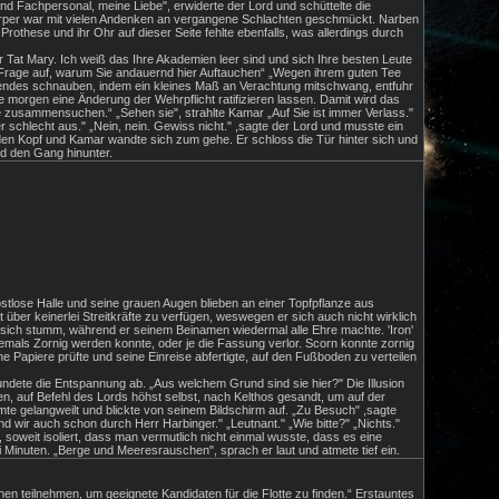
nd Fachpersonal, meine Liebe", erwiderte der Lord und schüttelte die
Körper war mit vielen Andenken an vergangene Schlachten geschmückt. Narben
othese und ihr Ohr auf dieser Seite fehlte ebenfalls, was allerdings durch
er Tat Mary. Ich weiß das Ihre Akademien leer sind und sich Ihre besten Leute
die Frage auf, warum Sie andauernd hier Auftauchen“ „Wegen ihrem guten Tee
 wütendes schnauben, indem ein kleines Maß an Verachtung mitschwang, entfuhr
e morgen eine Änderung der Wehrpflicht ratifizieren lassen. Damit wird das
re zusammensuchen.“ „Sehen sie", strahlte Kamar „Auf Sie ist immer Verlass."
r schlecht aus." „Nein, nein. Gewiss nicht." ,sagte der Lord und musste ein
t den Kopf und Kamar wandte sich zum gehe. Er schloss die Tür hinter sich und
d den Gang hinunter.
ostlose Halle und seine grauen Augen blieben an einer Topfpflanze aus
 über keinerlei Streitkräfte zu verfügen, weswegen er sich auch nicht wirklich
 sich stumm, während er seinem Beinamen wiedermal alle Ehre machte. 'Iron'
emals Zornig werden konnte, oder je die Fassung verlor. Scorn konnte zornig
 Papiere prüfte und seine Einreise abfertigte, auf den Fußboden zu verteilen
ndete die Entspannung ab. „Aus welchem Grund sind sie hier?" Die Illusion
n, auf Befehl des Lords höhst selbst, nach Kelthos gesandt, um auf der
mte gelangweilt und blickte von seinem Bildschirm auf. „Zu Besuch" ,sagte
 wir auch schon durch Herr Harbinger." „Leutnant." „Wie bitte?" „Nichts."
soweit isoliert, dass man vermutlich nicht einmal wusste, dass es eine
Minuten. „Berge und Meeresrauschen", sprach er laut und atmete tief ein.
n teilnehmen, um geeignete Kandidaten für die Flotte zu finden.“ Erstauntes