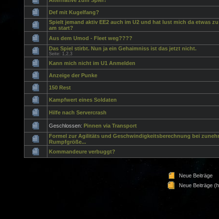
Alternative zum Spiel?
Def mit Kugelfang?
Spielt jemand aktiv EE2 auch im U2 und hat lust mich da etwas zu
am start?
Aus dem Umod - Fleet weg????
Das Spiel stirbt. Nun ja ein Gehaimniss ist das jetzt nicht.
Seite:
1
,
2
,
3
Kann mich nicht im U1 Anmelden
Anzeige der Punke
150 Rest
Kampfwert eines Soldaten
Hilfe nach Servercrash
Geschlossen:
Pinnen via Transport
Formel zur Agilitäts und Geschwindigkeitsberechnung bei zune
Rumpfgröße...
Kommandeure verbuggt?
Neue Beiträge
Neue Beiträge (h