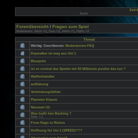
Evil
Suche
Forenübersicht
/
Fragen zum Spiel
,
,
,
Moderatoren:
Admin U2
DaJu U2
Admin U1
Nighty U2
Thread
Wichtig: Geschlossen:
Moderatoren-FAQ
Daywalker ist weg aus Uni 1
Blueprint
ist es normal das Spieler mit 50 Millionen punkte das tun ?
Waffenhändler
aufklärung
Verbindungsfehler
Planeten Klauen
Neustart U2
Was heißt hier Bashing ?
Seite:
1
,
2
From Rags to Riches
Hoffnung für Uni 2 (SPEED)???