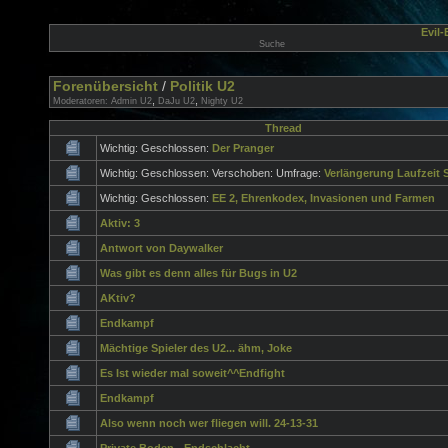
Evil
Suche
Forenübersicht
/
Politik U2
,
,
Moderatoren:
Admin U2
DaJu U2
Nighty U2
Thread
Wichtig: Geschlossen:
Der Pranger
Wichtig: Geschlossen: Verschoben: Umfrage:
Verlängerung Laufzeit 
Wichtig: Geschlossen:
EE 2, Ehrenkodex, Invasionen und Farmen
Aktiv: 3
Antwort von Daywalker
Was gibt es denn alles für Bugs in U2
AKtiv?
Endkampf
Mächtige Spieler des U2... ähm, Joke
Es Ist wieder mal soweit^^Endfight
Endkampf
Also wenn noch wer fliegen will. 24-13-31