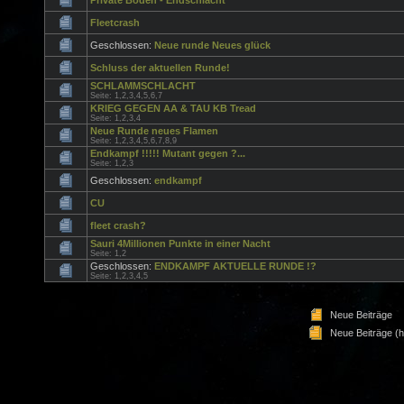
Private Boden - Endschlacht
Fleetcrash
Geschlossen:
Neue runde Neues glück
Schluss der aktuellen Runde!
SCHLAMMSCHLACHT
Seite:
1
,
2
,
3
,
4
,
5
,
6
,
7
KRIEG GEGEN AA & TAU KB Tread
Seite:
1
,
2
,
3
,
4
Neue Runde neues Flamen
Seite:
1
,
2
,
3
,
4
,
5
,
6
,
7
,
8
,
9
Endkampf !!!!! Mutant gegen ?...
Seite:
1
,
2
,
3
Geschlossen:
endkampf
CU
fleet crash?
Sauri 4Millionen Punkte in einer Nacht
Seite:
1
,
2
Geschlossen:
ENDKAMPF AKTUELLE RUNDE !?
Seite:
1
,
2
,
3
,
4
,
5
Neue Beiträge
Neue Beiträge (h