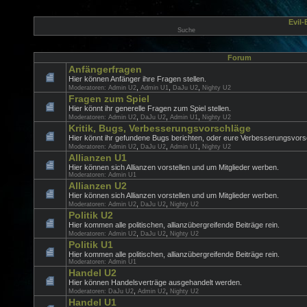
Evil
Suche
Forum
Anfängerfragen
Hier können Anfänger ihre Fragen stellen.
,
,
,
Moderatoren:
Admin U2
Admin U1
DaJu U2
Nighty U2
Fragen zum Spiel
Hier könnt ihr generelle Fragen zum Spiel stellen.
,
,
,
Moderatoren:
Admin U2
DaJu U2
Admin U1
Nighty U2
Kritik, Bugs, Verbesserungsvorschläge
Hier könnt ihr gefundene Bugs berichten, oder eure Verbesserungsvorsc
,
,
,
Moderatoren:
Admin U2
DaJu U2
Admin U1
Nighty U2
Allianzen U1
Hier können sich Allianzen vorstellen und um Mitglieder werben.
Moderatoren:
Admin U1
Allianzen U2
Hier können sich Allianzen vorstellen und um Mitglieder werben.
,
,
Moderatoren:
Admin U2
DaJu U2
Nighty U2
Politik U2
Hier kommen alle politischen, allianzübergreifende Beiträge rein.
,
,
Moderatoren:
Admin U2
DaJu U2
Nighty U2
Politik U1
Hier kommen alle politischen, allianzübergreifende Beiträge rein.
Moderatoren:
Admin U1
Handel U2
Hier können Handelsverträge ausgehandelt werden.
,
,
Moderatoren:
DaJu U2
Admin U2
Nighty U2
Handel U1