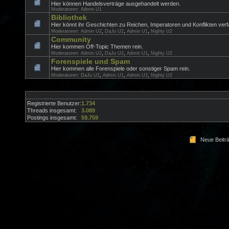
Hier können Handelsverträge ausgehandelt werden.
Moderatoren:
Admin U1
Bibliothek
Hier könnt ihr Geschichten zu Reichen, Imperatoren und Konflikten verf
,
,
,
Moderatoren:
Admin U2
DaJu U2
Admin U1
Nighty U2
Community
Hier kommen Off-Topic Themen rein.
,
,
,
Moderatoren:
Admin U2
DaJu U2
Admin U1
Nighty U2
Forenspiele und Spam
Hier kommen alle Forenspiele oder sonstiger Spam rein.
,
,
,
Moderatoren:
DaJu U2
Admin U1
Admin U2
Nighty U2
Registrierte Benutzer:
1.734
Threads insgesamt:
3.089
Postings insgesamt:
59.759
Neue Beitr