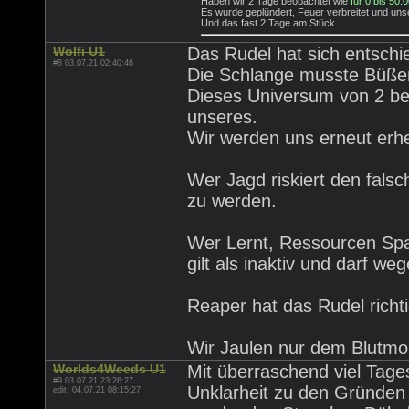
Haben wir 2 Tage beobachtet wie
für 0 bis 50.
Es wurde geplündert, Feuer verbreitet und uns
Und das fast 2 Tage am Stück.
Wolfi U1
Das Rudel hat sich entschi
#8 03.07.21 02:40:46
Die Schlange musste Büßen
Dieses Universum von 2 bei
unseres.
Wir werden uns erneut erhe
Wer Jagd riskiert den fal
zu werden.
Wer Lernt, Ressourcen Spa
gilt als inaktiv und darf w
Reaper hat das Rudel richt
Wir Jaulen nur dem Blutm
Worlds4Weeds U1
Mit überraschend viel Tages
#9 03.07.21 23:26:27
Unklarheit zu den Gründen 
edit: 04.07.21 08:15:27