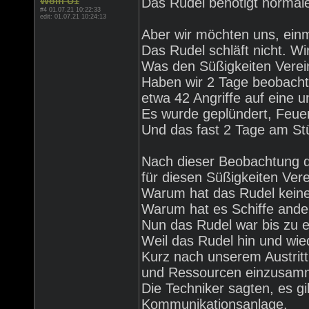
Wolfi U1
Das Rudel benötigt normal
#4 01.07.21 10:22:33
edit: 01.07.21 10:24:13
Aber wir möchten uns, ein
Das Rudel schläft nicht. Wi
Was den Süßigkeiten Verei
Haben wir 2 Tage beobachte
etwa 42 Angriffe auf eine 
Es wurde geplündert, Feuer
Und das fast 2 Tage am St
Nach dieser Beobachtung d
für diesen Süßigkeiten Vere
Warum hat das Rudel keine
Warum hat es Schiffe ande
Nun das Rudel war bis zu 
Weil das Rudel hin und wie
Kurz nach unserem Austritt
und Ressourcen einzusamm
Die Techniker sagten, es gi
Kommunikationsanlage.