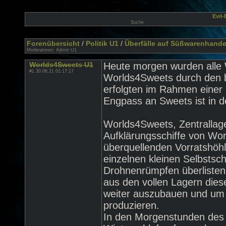
Evil
Suche
Forenübersicht
/
Politik U1
/
Überfälle auf Süßwarenhande
Moderatoren:
Admin U1
Worlds4Sweets U1
Heute morgen wurden alle 
#1 30.06.21 01:17:17
Worlds4Sweets durch den b
erfolgten im Rahmen einer
Engpass an Sweets ist in 
Worlds4Sweets, Zentrallage
Aufklärungsschiffe von Wo
überquellenden Vorratshöhl
einzelnen kleinen Selbstsc
Drohnenrümpfen überlisten
aus den vollen Lagern die
weiter auszubauen und um fü
produzieren.
In den Morgenstunden des D