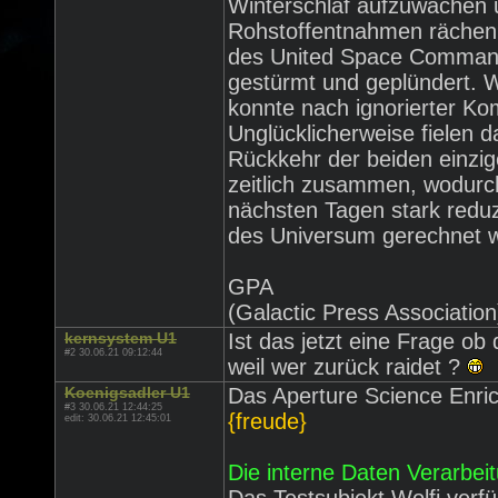
Winterschlaf aufzuwachen u
Rohstoffentnahmen rächen 
des United Space Command
gestürmt und geplündert. 
konnte nach ignorierter Ko
Unglücklicherweise fielen d
Rückkehr der beiden einzi
zeitlich zusammen, wodurch
nächsten Tagen stark reduz
des Universum gerechnet 
GPA
(Galactic Press Association
kernsystem U1
Ist das jetzt eine Frage ob
#2 30.06.21 09:12:44
weil wer zurück raidet ?
Koenigsadler U1
Das Aperture Science Enric
#3 30.06.21 12:44:25
{freude}
edit: 30.06.21 12:45:01
Die interne Daten Verarbeit