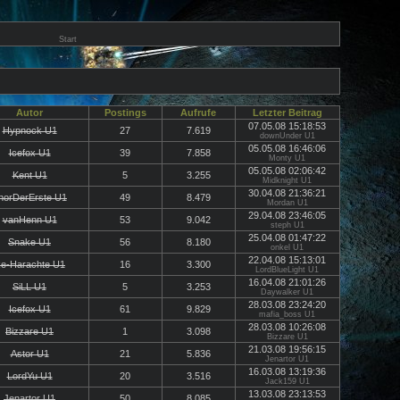
Start
Autor
Postings
Aufrufe
Letzter Beitrag
07.05.08 15:18:53
Hypnock U1
27
7.619
downUnder U1
05.05.08 16:46:06
Icefox U1
39
7.858
Monty U1
05.05.08 02:06:42
Kent U1
5
3.255
Midknight U1
30.04.08 21:36:21
horDerErste U1
49
8.479
Mordan U1
29.04.08 23:46:05
vanHenn U1
53
9.042
steph U1
25.04.08 01:47:22
Snake U1
56
8.180
onkel U1
22.04.08 15:13:01
e-Harachte U1
16
3.300
LordBlueLight U1
16.04.08 21:01:26
SiLL U1
5
3.253
Daywalker U1
28.03.08 23:24:20
Icefox U1
61
9.829
mafia_boss U1
28.03.08 10:26:08
Bizzare U1
1
3.098
Bizzare U1
21.03.08 19:56:15
Astor U1
21
5.836
Jenartor U1
16.03.08 13:19:36
LordYu U1
20
3.516
Jack159 U1
13.03.08 23:13:53
Jenartor U1
50
8.085