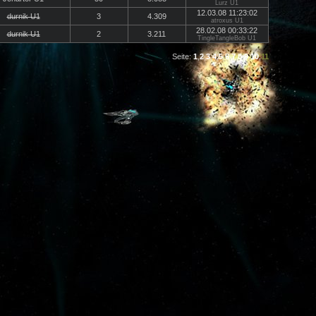
Lurz U1
12.03.08 11:23:02
durnik U1
3
4.309
atroxus U1
28.02.08 00:33:22
durnik U1
2
3.211
TingleTangleBob U1
Seite:
1
,
2
,
3
,
4
,
5
,
6
,
7
,
8
,
9
,
10
,
11