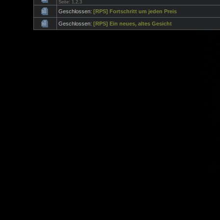
Seite:
1
,
2
,
3
Geschlossen:
[RPS] Fortschritt um jeden Preis
Geschlossen:
[RPS] Ein neues, altes Gesicht