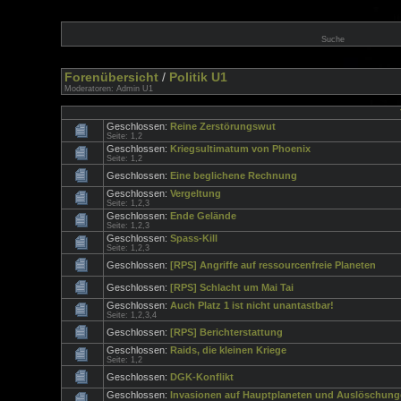
Suche
Forenübersicht
/
Politik U1
Moderatoren:
Admin U1
Geschlossen:
Reine Zerstörungswut
Seite:
1
,
2
Geschlossen:
Kriegsultimatum von Phoenix
Seite:
1
,
2
Geschlossen:
Eine beglichene Rechnung
Geschlossen:
Vergeltung
Seite:
1
,
2
,
3
Geschlossen:
Ende Gelände
Seite:
1
,
2
,
3
Geschlossen:
Spass-Kill
Seite:
1
,
2
,
3
Geschlossen:
[RPS] Angriffe auf ressourcenfreie Planeten
Geschlossen:
[RPS] Schlacht um Mai Tai
Geschlossen:
Auch Platz 1 ist nicht unantastbar!
Seite:
1
,
2
,
3
,
4
Geschlossen:
[RPS] Berichterstattung
Geschlossen:
Raids, die kleinen Kriege
Seite:
1
,
2
Geschlossen:
DGK-Konflikt
Geschlossen:
Invasionen auf Hauptplaneten und Auslöschung