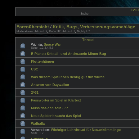
Evil
Suche
Forenübersicht
/
Kritik, Bugs, Verbesserungsvorschläge
,
,
,
Moderatoren:
Admin U2
DaJu U2
Admin U1
Nighty U2
Thread
Wichtig:
Space War
Seite:
1
,
2
,
3
,
4
,
5
,
6
E-Planet: Kristall- und Antimaterie-Minen-Bug
Flottenhänger
USC
Was diesem Spiel noch richtig gut tun würde
Antwort von Daywalker
2^31
Passwörter im Spiel in Klartext
Muss das den sein???
Neue Spieler braucht das Spiel
Walhalla
Verschoben:
Wichtiger Lehrthread für Neuankömmlinge
Seite:
1
,
2