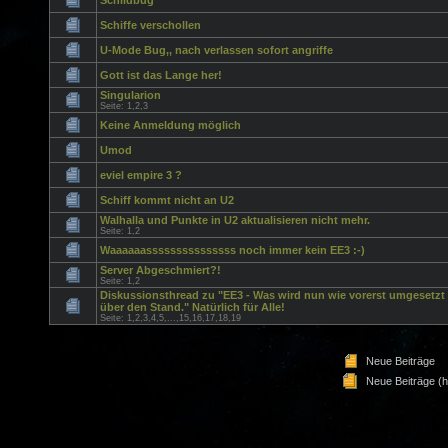
Schildbug
Schiffe verschollen
U-Mode Bug,, nach verlassen sofort angriffe
Gott ist das Lange her!
Singularion
Seite:
1
,
2
,
3
Keine Anmeldung möglich
Umod
eviel empire 3 ?
Schiff kommt nicht an U2
Walhalla und Punkte in U2 aktualisieren nicht mehr.
Seite:
1
,
2
Waaaaaasssssssssssssss noch immer kein EE3 :-)
Server Abgeschmiert?!
Seite:
1
,
2
Diskussionsthread zu "EE3 - Was wird nun wie vorerst umgesetzt
über den Stand." Natürlich für Alle!
Seite:
1
,
2
,
3
,
4
,
5
,...
,
15
,
16
,
17
,
18
,
19
Neue Beiträge
Neue Beiträge (h