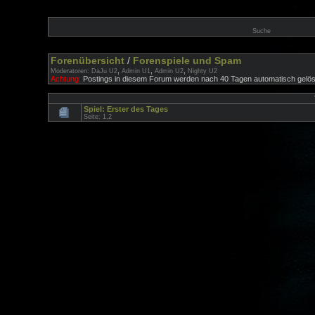
Suche
Forenübersicht
/
Forenspiele und Spam
,
,
,
Moderatoren:
DaJu U2
Admin U1
Admin U2
Nighty U2
Achtung:
Postings in diesem Forum werden nach 40 Tagen automatisch gelös
Spiel: Erster des Tages
Seite:
1
,
2