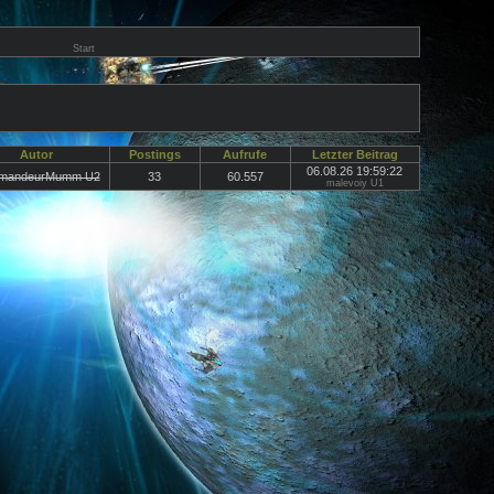
Start
Autor
Postings
Aufrufe
Letzter Beitrag
06.08.26 19:59:22
mandeurMumm U2
33
60.557
malevoiy U1