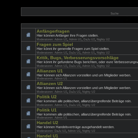
Suche
Anfängerfragen
Hier können Anfänger ihre Fragen stellen.
,
,
,
Moderatoren:
Admin U2
Admin U1
DaJu U2
Nighty U2
Fragen zum Spiel
Hier könnt ihr generelle Fragen zum Spiel stellen.
,
,
,
Moderatoren:
Admin U2
DaJu U2
Admin U1
Nighty U2
Kritik, Bugs, Verbesserungsvorschläge
Hier könnt ihr gefundene Bugs berichten, oder eure Verbesserungsv
,
,
,
Moderatoren:
Admin U2
DaJu U2
Admin U1
Nighty U2
Allianzen U1
Hier können sich Allianzen vorstellen und um Mitglieder werben.
Moderatoren:
Admin U1
Allianzen U2
Hier können sich Allianzen vorstellen und um Mitglieder werben.
,
,
Moderatoren:
Admin U2
DaJu U2
Nighty U2
Politik U2
Hier kommen alle politischen, allianzübergreifende Beiträge rein.
,
,
Moderatoren:
Admin U2
DaJu U2
Nighty U2
Politik U1
Hier kommen alle politischen, allianzübergreifende Beiträge rein.
Moderatoren:
Admin U1
Handel U2
Hier können Handelsverträge ausgehandelt werden.
,
,
Moderatoren:
DaJu U2
Admin U2
Nighty U2
Handel U1