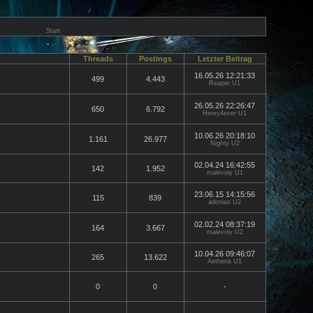
Start
Threads
Postings
Letzter Beitrag
16.05.26 12:21:33
499
4.443
Reaper U1
26.05.26 22:26:47
650
6.792
Henry4ever U1
10.06.26 20:18:10
1.161
26.977
Nighty U2
02.04.24 16:42:55
142
1.952
malevoiy U1
23.06.15 14:15:56
115
839
adonias U2
02.02.24 08:37:19
164
3.667
malevoiy U2
10.04.26 09:46:07
265
13.622
Aetheria U1
0
0
-