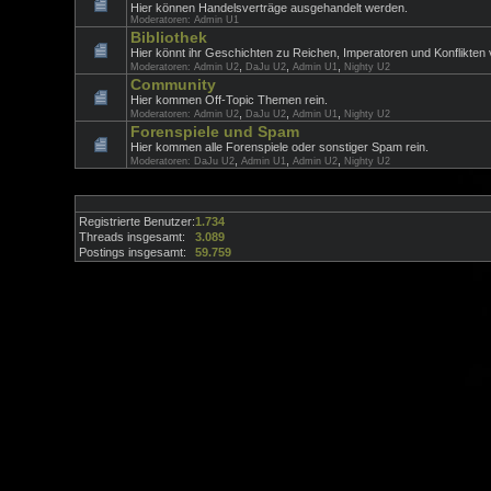
Hier können Handelsverträge ausgehandelt werden.
Moderatoren:
Admin U1
Bibliothek
Hier könnt ihr Geschichten zu Reichen, Imperatoren und Konflikten v
,
,
,
Moderatoren:
Admin U2
DaJu U2
Admin U1
Nighty U2
Community
Hier kommen Off-Topic Themen rein.
,
,
,
Moderatoren:
Admin U2
DaJu U2
Admin U1
Nighty U2
Forenspiele und Spam
Hier kommen alle Forenspiele oder sonstiger Spam rein.
,
,
,
Moderatoren:
DaJu U2
Admin U1
Admin U2
Nighty U2
Registrierte Benutzer:
1.734
Threads insgesamt:
3.089
Postings insgesamt:
59.759