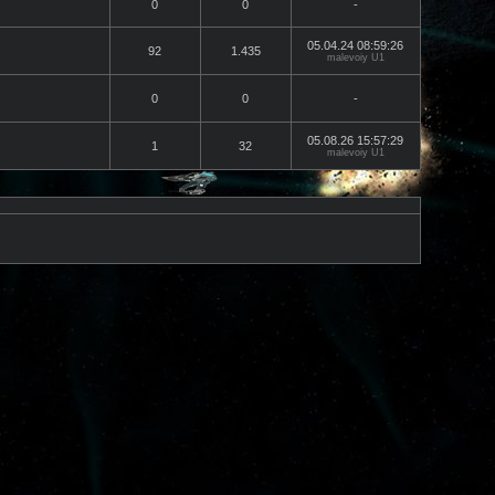
0
0
-
05.04.24 08:59:26
92
1.435
malevoiy U1
0
0
-
05.08.26 15:57:29
1
32
malevoiy U1