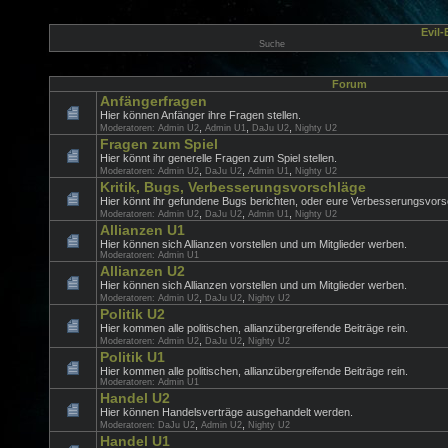
Evil
Suche
Forum
Anfängerfragen
Hier können Anfänger ihre Fragen stellen.
,
,
,
Moderatoren:
Admin U2
Admin U1
DaJu U2
Nighty U2
Fragen zum Spiel
Hier könnt ihr generelle Fragen zum Spiel stellen.
,
,
,
Moderatoren:
Admin U2
DaJu U2
Admin U1
Nighty U2
Kritik, Bugs, Verbesserungsvorschläge
Hier könnt ihr gefundene Bugs berichten, oder eure Verbesserungsvorsc
,
,
,
Moderatoren:
Admin U2
DaJu U2
Admin U1
Nighty U2
Allianzen U1
Hier können sich Allianzen vorstellen und um Mitglieder werben.
Moderatoren:
Admin U1
Allianzen U2
Hier können sich Allianzen vorstellen und um Mitglieder werben.
,
,
Moderatoren:
Admin U2
DaJu U2
Nighty U2
Politik U2
Hier kommen alle politischen, allianzübergreifende Beiträge rein.
,
,
Moderatoren:
Admin U2
DaJu U2
Nighty U2
Politik U1
Hier kommen alle politischen, allianzübergreifende Beiträge rein.
Moderatoren:
Admin U1
Handel U2
Hier können Handelsverträge ausgehandelt werden.
,
,
Moderatoren:
DaJu U2
Admin U2
Nighty U2
Handel U1