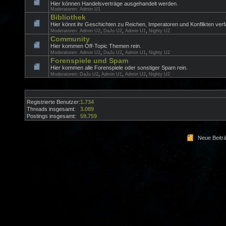
Hier können Handelsverträge ausgehandelt werden.
Moderatoren:
Admin U1
Bibliothek
Hier könnt ihr Geschichten zu Reichen, Imperatoren und Konflikten verf
,
,
,
Moderatoren:
Admin U2
DaJu U2
Admin U1
Nighty U2
Community
Hier kommen Off-Topic Themen rein.
,
,
,
Moderatoren:
Admin U2
DaJu U2
Admin U1
Nighty U2
Forenspiele und Spam
Hier kommen alle Forenspiele oder sonstiger Spam rein.
,
,
,
Moderatoren:
DaJu U2
Admin U1
Admin U2
Nighty U2
Registrierte Benutzer:
1.734
Threads insgesamt:
3.089
Postings insgesamt:
59.759
Neue Beitr