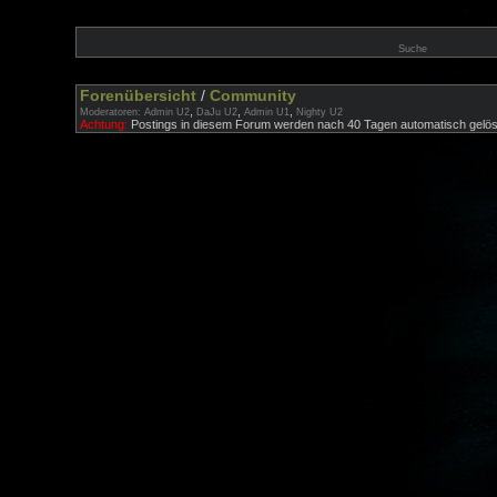
Suche
Forenübersicht
/
Community
,
,
,
Moderatoren:
Admin U2
DaJu U2
Admin U1
Nighty U2
Achtung:
Postings in diesem Forum werden nach 40 Tagen automatisch gelös